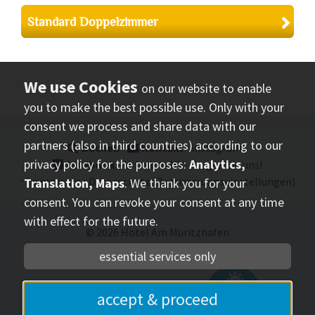
Standard Doppelzimmer
on our website to enable
you to make the best possible use. Only with your
consent we process and share data with our
partners (also in third countries) according to our
Buchen
⋅
Kontakt
⋅
instagram
⋅
privacy policy for the purposes:
Analytics,
facebook
- Urlaub in MV - folgen Sie uns!
⋅
Impressum
⋅
Datenschutz
(Zustimmungseinstellungen)
Translation, Maps
. We thank you for your
consent. You can revoke your consent at any time
with effect for the future.
© 2026
Hotel Am Müritzhafen
essential services only
mvp.de
- Urlaub in
accept & proceed
Mecklenburg-Vorpommern